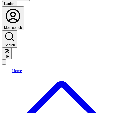
Karriere
Mein ee-hub
Search
DE
Home