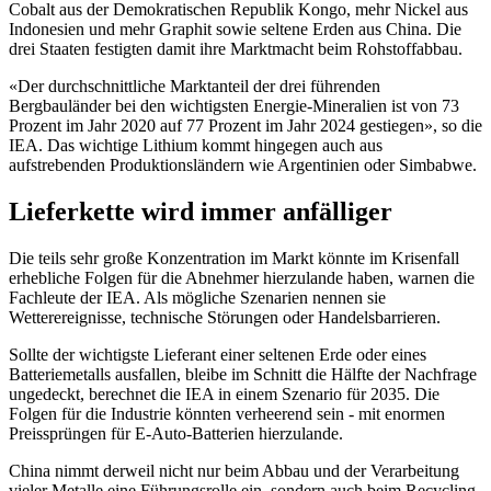
Cobalt aus der Demokratischen Republik Kongo, mehr Nickel aus
Indonesien und mehr Graphit sowie seltene Erden aus China. Die
drei Staaten festigten damit ihre Marktmacht beim Rohstoffabbau.
«Der durchschnittliche Marktanteil der drei führenden
Bergbauländer bei den wichtigsten Energie-Mineralien ist von 73
Prozent im Jahr 2020 auf 77 Prozent im Jahr 2024 gestiegen», so die
IEA. Das wichtige Lithium kommt hingegen auch aus
aufstrebenden Produktionsländern wie Argentinien oder Simbabwe.
Lieferkette wird immer anfälliger
Die teils sehr große Konzentration im Markt könnte im Krisenfall
erhebliche Folgen für die Abnehmer hierzulande haben, warnen die
Fachleute der IEA. Als mögliche Szenarien nennen sie
Wetterereignisse, technische Störungen oder Handelsbarrieren.
Sollte der wichtigste Lieferant einer seltenen Erde oder eines
Batteriemetalls ausfallen, bleibe im Schnitt die Hälfte der Nachfrage
ungedeckt, berechnet die IEA in einem Szenario für 2035. Die
Folgen für die Industrie könnten verheerend sein - mit enormen
Preissprüngen für E-Auto-Batterien hierzulande.
China nimmt derweil nicht nur beim Abbau und der Verarbeitung
vieler Metalle eine Führungsrolle ein, sondern auch beim Recycling.