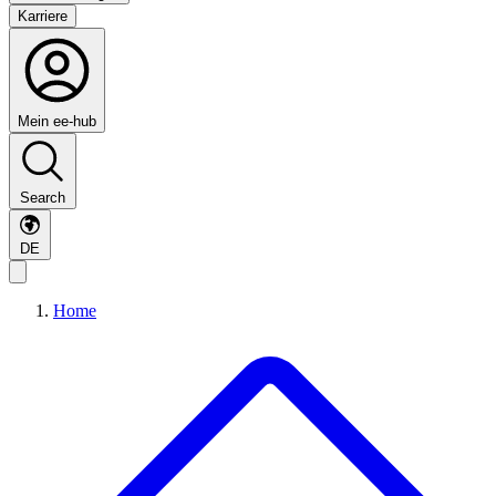
Karriere
Mein ee-hub
Search
DE
Home