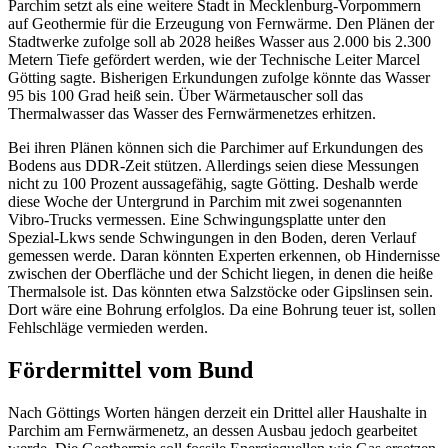
Parchim setzt als eine weitere Stadt in Mecklenburg-Vorpommern
auf Geothermie für die Erzeugung von Fernwärme. Den Plänen der
Stadtwerke zufolge soll ab 2028 heißes Wasser aus 2.000 bis 2.300
Metern Tiefe gefördert werden, wie der Technische Leiter Marcel
Götting sagte. Bisherigen Erkundungen zufolge könnte das Wasser
95 bis 100 Grad heiß sein. Über Wärmetauscher soll das
Thermalwasser das Wasser des Fernwärmenetzes erhitzen.
Bei ihren Plänen können sich die Parchimer auf Erkundungen des
Bodens aus DDR-Zeit stützen. Allerdings seien diese Messungen
nicht zu 100 Prozent aussagefähig, sagte Götting. Deshalb werde
diese Woche der Untergrund in Parchim mit zwei sogenannten
Vibro-Trucks vermessen. Eine Schwingungsplatte unter den
Spezial-Lkws sende Schwingungen in den Boden, deren Verlauf
gemessen werde. Daran könnten Experten erkennen, ob Hindernisse
zwischen der Oberfläche und der Schicht liegen, in denen die heiße
Thermalsole ist. Das könnten etwa Salzstöcke oder Gipslinsen sein.
Dort wäre eine Bohrung erfolglos. Da eine Bohrung teuer ist, sollen
Fehlschläge vermieden werden.
Fördermittel vom Bund
Nach Göttings Worten hängen derzeit ein Drittel aller Haushalte in
Parchim am Fernwärmenetz, an dessen Ausbau jedoch gearbeitet