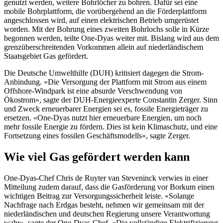
genutzt werden, weitere Bohrlöcher zu bohren. Dafür sei eine
mobile Bohrplattform, die vorübergehend an die Förderplattform
angeschlossen wird, auf einen elektrischen Betrieb umgerüstet
worden. Mit der Bohrung eines zweiten Bohrlochs solle in Kürze
begonnen werden, teilte One-Dyas weiter mit. Bislang wird aus dem
grenzüberschreitenden Vorkommen allein auf niederländischem
Staatsgebiet Gas gefördert.
Die Deutsche Umwelthilfe (DUH) kritisiert dagegen die Strom-
Anbindung. «Die Versorgung der Plattform mit Strom aus einem
Offshore-Windpark ist eine absurde Verschwendung von
Ökostrom», sagte der DUH-Energieexperte Constantin Zerger. Sinn
und Zweck erneuerbarer Energien sei es, fossile Energieträger zu
ersetzen. «One-Dyas nutzt hier erneuerbare Energien, um noch
mehr fossile Energie zu fördern. Dies ist kein Klimaschutz, und eine
Fortsetzung eines fossilen Geschäftsmodells», sagte Zerger.
Wie viel Gas gefördert werden kann
One-Dyas-Chef Chris de Ruyter van Steveninck verwies in einer
Mitteilung zudem darauf, dass die Gasförderung vor Borkum einen
wichtigen Beitrag zur Versorgungssicherheit leiste. «Solange
Nachfrage nach Erdgas besteht, nehmen wir gemeinsam mit der
niederländischen und deutschen Regierung unsere Verantwortung
wahr», sagte der One-Dyas-Chef. «Die vollständige Elektrifizierung