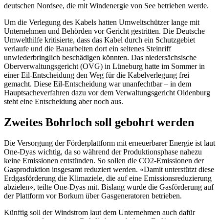
deutschen Nordsee, die mit Windenergie von See betrieben werde.
Um die Verlegung des Kabels hatten Umweltschützer lange mit
Unternehmen und Behörden vor Gericht gestritten. Die Deutsche
Umwelthilfe kritisierte, dass das Kabel durch ein Schutzgebiet
verlaufe und die Bauarbeiten dort ein seltenes Steinriff
unwiederbringlich beschädigen könnten. Das niedersächsische
Oberverwaltungsgericht (OVG) in Lüneburg hatte im Sommer in
einer Eil-Entscheidung den Weg für die Kabelverlegung frei
gemacht. Diese Eil-Entscheidung war unanfechtbar – in dem
Hauptsacheverfahren dazu vor dem Verwaltungsgericht Oldenburg
steht eine Entscheidung aber noch aus.
Zweites Bohrloch soll gebohrt werden
Die Versorgung der Förderplattform mit erneuerbarer Energie ist laut
One-Dyas wichtig, da so während der Produktionsphase nahezu
keine Emissionen entstünden. So sollen die CO2-Emissionen der
Gasproduktion insgesamt reduziert werden. «Damit unterstützt diese
Erdgasförderung die Klimaziele, die auf eine Emissionsreduzierung
abzielen», teilte One-Dyas mit. Bislang wurde die Gasförderung auf
der Plattform vor Borkum über Gasgeneratoren betrieben.
Künftig soll der Windstrom laut dem Unternehmen auch dafür