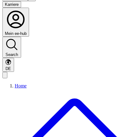
Karriere
Mein ee-hub
Search
DE
Home