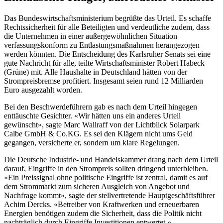
Das Bundeswirtschaftsministerium begrüßte das Urteil. Es schaffe
Rechtssicherheit für alle Beteiligten und verdeutliche zudem, dass
die Unternehmen in einer außergewöhnlichen Situation
verfassungskonform zu Entlastungsmaßnahmen herangezogen
werden könnten. Die Entscheidung des Karlsruher Senats sei eine
gute Nachricht für alle, teilte Wirtschaftsminister Robert Habeck
(Grüne) mit. Alle Haushalte in Deutschland hätten von der
Strompreisbremse profitiert. Insgesamt seien rund 12 Milliarden
Euro ausgezahlt worden.
Bei den Beschwerdeführern gab es nach dem Urteil hingegen
enttäuschte Gesichter. «Wir hätten uns ein anderes Urteil
gewünscht», sagte Marc Wallraff von der Lichtblick Solarpark
Calbe GmbH & Co.KG. Es sei den Klägern nicht ums Geld
gegangen, versicherte er, sondern um klare Regelungen.
Die Deutsche Industrie- und Handelskammer drang nach dem Urteil
darauf, Eingriffe in den Strompreis sollten dringend unterbleiben.
«Ein Preissignal ohne politische Eingriffe ist zentral, damit es auf
dem Strommarkt zum sicheren Ausgleich von Angebot und
Nachfrage kommt», sagte der stellvertretende Hauptgeschäftsführer
Achim Dercks. «Betreiber von Kraftwerken und erneuerbaren
Energien benötigen zudem die Sicherheit, dass die Politik nicht
nachträglich durch Eingriffe Investitionen entwertet.»