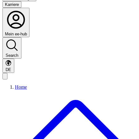
Karriere
Mein ee-hub
Search
DE
Home