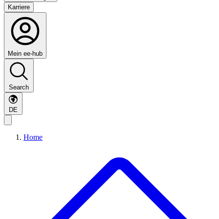
Karriere
Mein ee-hub
Search
DE
Home