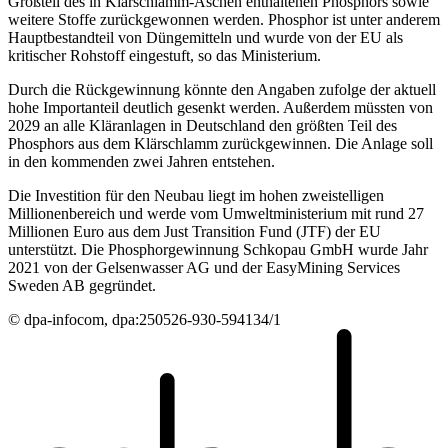
Großteil des in Klärschlamm-Aschen enthaltenen Phosphors sowie
weitere Stoffe zurückgewonnen werden. Phosphor ist unter anderem
Hauptbestandteil von Düngemitteln und wurde von der EU als
kritischer Rohstoff eingestuft, so das Ministerium.
Durch die Rückgewinnung könnte den Angaben zufolge der aktuell
hohe Importanteil deutlich gesenkt werden. Außerdem müssten von
2029 an alle Kläranlagen in Deutschland den größten Teil des
Phosphors aus dem Klärschlamm zurückgewinnen. Die Anlage soll
in den kommenden zwei Jahren entstehen.
Die Investition für den Neubau liegt im hohen zweistelligen
Millionenbereich und werde vom Umweltministerium mit rund 27
Millionen Euro aus dem Just Transition Fund (JTF) der EU
unterstützt. Die Phosphorgewinnung Schkopau GmbH wurde Jahr
2021 von der Gelsenwasser AG und der EasyMining Services
Sweden AB gegründet.
© dpa-infocom, dpa:250526-930-594134/1