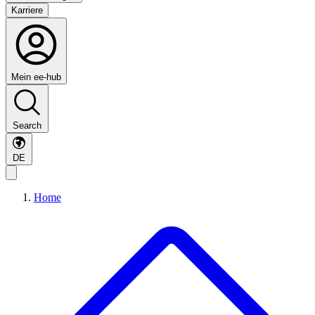
Karriere
Mein ee-hub
Search
DE
Home