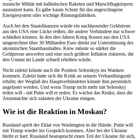
russische Militär mit ballistischen Raketen und Marschflugkörpern
ausnutzen kann. Es gäbe kaum Schutz für das angeschlagene
Energiesystem oder wichtige Rüstungsfabriken.
Auch bei den Staatsfinanzen würde ein nachlassender Geldstrom
aus den USA eine Lücke reißen, die andere Verbündete nur schwer
schließen können. In den drei Jahren Krieg flossen aus den USA
umgerechnet über 30 Milliarden Euro direkt zur Unterstützung des
ukrainischen Staatshaushaltes. Kiew müsste so stärker die
Geldpresse anwerfen und eine noch größere Inflation riskieren, die
den Unmut im Lande schnell erhöhen würde.
Nicht zuletzt könnte auch die Position Selenskyjs ins Wanken
kommen. Zuletzt hatte sich die Kritik an seinem Verhandlungsstil
erhöht; der Wegfall des Hauptverbündeten könnte ihm persönlich
angelastet werden. Und wenn Trump nicht mehr mit Selenskyj
reden will - mit Putin will er reden. Es wächst das Risiko, dass die
Atommächte sich zulasten der Ukraine einigen.
Wie ist die Reaktion in Moskau?
Russland spielt der Eklat von Washington in die Hände. Putin will
mit Trump wieder ins Gespräch kommen. Aber bei der Ukraine
bleibt er hart: Russland beansprucht einen Teil der Ukraine für sich,