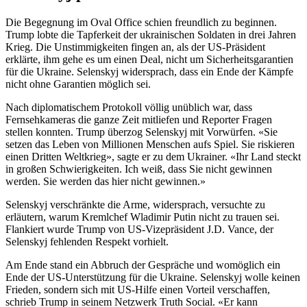
Die Begegnung im Oval Office schien freundlich zu beginnen.
Trump lobte die Tapferkeit der ukrainischen Soldaten in drei Jahren
Krieg. Die Unstimmigkeiten fingen an, als der US-Präsident
erklärte, ihm gehe es um einen Deal, nicht um Sicherheitsgarantien
für die Ukraine. Selenskyj widersprach, dass ein Ende der Kämpfe
nicht ohne Garantien möglich sei.
Nach diplomatischem Protokoll völlig unüblich war, dass
Fernsehkameras die ganze Zeit mitliefen und Reporter Fragen
stellen konnten. Trump überzog Selenskyj mit Vorwürfen. «Sie
setzen das Leben von Millionen Menschen aufs Spiel. Sie riskieren
einen Dritten Weltkrieg», sagte er zu dem Ukrainer. «Ihr Land steckt
in großen Schwierigkeiten. Ich weiß, dass Sie nicht gewinnen
werden. Sie werden das hier nicht gewinnen.»
Selenskyj verschränkte die Arme, widersprach, versuchte zu
erläutern, warum Kremlchef Wladimir Putin nicht zu trauen sei.
Flankiert wurde Trump von US-Vizepräsident J.D. Vance, der
Selenskyj fehlenden Respekt vorhielt.
Am Ende stand ein Abbruch der Gespräche und womöglich ein
Ende der US-Unterstützung für die Ukraine. Selenskyj wolle keinen
Frieden, sondern sich mit US-Hilfe einen Vorteil verschaffen,
schrieb Trump in seinem Netzwerk Truth Social. «Er kann