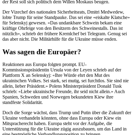
der Rest soll sich politisch dem Willen Moskaus beugen.
Der Vizechef des nationalen Sicherheitsrats, Dmitri Medwedew,
lobte Trump für seine Standpauke. Das sei eine «eiskalte Klatsche»
für Selenskyj gewesen. «Das undankbare Schwein bekam eine
kräftige Ohrfeige von den Besitzern des Schweinestalls. Das ist
nützlich», schrieb der frühere Kremlchef bei Telegram. Genug sei
das aber nicht. Die Militärhilfe für die Ukraine müsse enden.
Was sagen die Europäer?
Reaktionen aus Europa folgten prompt. EU-
Kommissionspräsidentin Ursula von der Leyen schrieb auf der
Plattform X an Selenskyj: «Ihre Würde ehrt den Mut des
ukrainischen Volkes. Sei stark, sei mutig, sei furchtlos. Sie sind nie
allein, lieber Präsident.» Polens Ministerpräsident Donald Tusk
schrieb: «Liebe ukrainische Freunde, ihr seid nicht allein.» Auch
Spanien, Schweden und Norwegen bekundeten Kiew ihre
standfeste Solidarität.
Doch die Sorge wächst, dass Trump und Putin über die Zukunft der
Ukraine verhandeln könnten, ohne dass Europa oder Kiew ein
Mitspracherecht haben. Europa steht vor der Aufgabe, die
Unterstützung für die Ukraine zügig auszubauen, um das Land in
eine bestmögliche Verhandlungsposition zu bringen.