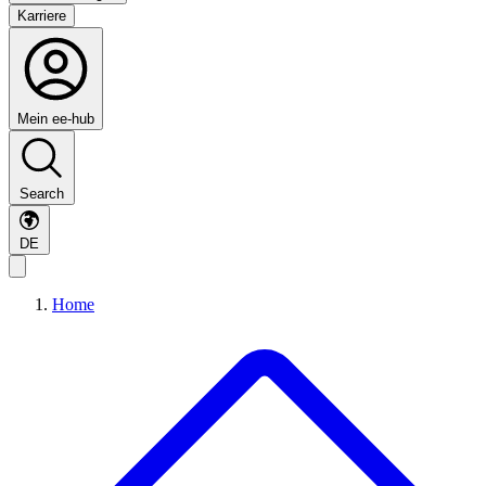
Karriere
Mein ee-hub
Search
DE
Home