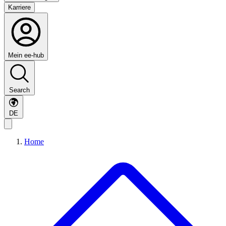
Karriere
Mein ee-hub
Search
DE
Home