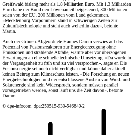
Greifswald bislang mehr als 1,8 Milliarden Euro. Mit 1,3 Milliarden
Euro habe der Bund den Löwenanteil beigesteuert, 300 Millionen
seien von der EU, 200 Millionen vom Land gekommen.
«Mecklenburg-Vorpommern stand in schwierigen Zeiten zur
Zukunftstechnologie und steht auch weiterhin dazu», betonte
Martin.
Auch der Grünen-Abgeordnete Hannes Damm verwies auf das
Potenzial von Fusionsreaktoren zur Energieerzeugung ohne
Emissionen und strahlende Abfälle, warnte aber vor überzogenen
Erwartungen an eine schnelle technische Umsetzung. «Da wurde in
der Vergangenheit zu früh und zu viel versprochen», sagte er. Die
Fusionsenergie sei noch nicht verfügbar und könne daher aktuell
keinen Beitrag zum Klimaschutz leisten. «Die Forschung an neuen
Energietechnologien und der entschlossene Ausbau von Wind- und
Solarenergie sind kein Widerspruch, sondern müssen parallel
vorangetrieben werden, sonst läuft uns die Zeit davon», betonte
Damm.
© dpa-infocom, dpa:250515-930-546849/2