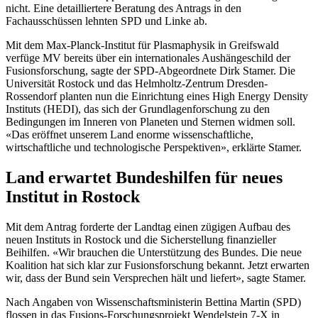
nicht. Eine detailliertere Beratung des Antrags in den
Fachausschüssen lehnten SPD und Linke ab.
Mit dem Max-Planck-Institut für Plasmaphysik in Greifswald
verfüge MV bereits über ein internationales Aushängeschild der
Fusionsforschung, sagte der SPD-Abgeordnete Dirk Stamer. Die
Universität Rostock und das Helmholtz-Zentrum Dresden-
Rossendorf planten nun die Einrichtung eines High Energy Density
Instituts (HEDI), das sich der Grundlagenforschung zu den
Bedingungen im Inneren von Planeten und Sternen widmen soll.
«Das eröffnet unserem Land enorme wissenschaftliche,
wirtschaftliche und technologische Perspektiven», erklärte Stamer.
Land erwartet Bundeshilfen für neues
Institut in Rostock
Mit dem Antrag forderte der Landtag einen zügigen Aufbau des
neuen Instituts in Rostock und die Sicherstellung finanzieller
Beihilfen. «Wir brauchen die Unterstützung des Bundes. Die neue
Koalition hat sich klar zur Fusionsforschung bekannt. Jetzt erwarten
wir, dass der Bund sein Versprechen hält und liefert», sagte Stamer.
Nach Angaben von Wissenschaftsministerin Bettina Martin (SPD)
flossen in das Fusions-Forschungsprojekt Wendelstein 7-X in