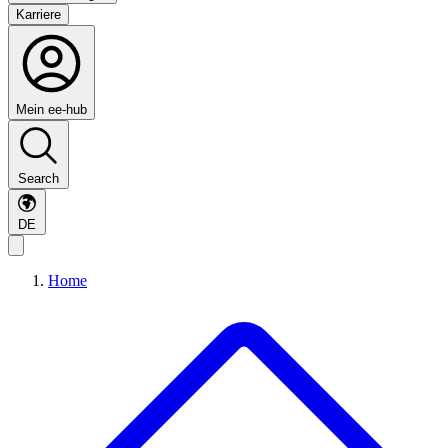
Karriere
Mein ee-hub
Search
DE
Home