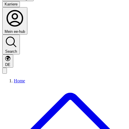
Karriere
Mein ee-hub
Search
DE
Home