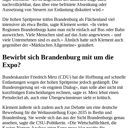
nachvollziehbar, dass über eine befristete Absenkung oder
Aussetzung von Steuern zur Entlastung diskutiert wird.»
Die hohen Spritpreise träfen Brandenburg als Flächenland viel
intensiver als etwa Berlin, sagte Klement weiter. «In vielen
Regionen Brandenburgs kann man nicht einfach auf Bus oder Bahn
ausweichen. Viele Menschen sind auf das Auto angewiesen – und
viele Unternehmen sind es auch.» Ähnlich hatte sich Klement auch
gegenüber der «Märkischen Allgemeine» geäußert.
Bewirbt sich Brandenburg mit um die
Expo?
Bundeskanzler Friedrich Merz (CDU) hat die Hoffnung auf schnelle
Entlastungen wegen der hohen Spritpreise jedoch gedämpft. Die
Bundesregierung sei «in engstem Dialog», man solle aber nicht mit
kurzfristigen Entscheidungen rechnen, sagte er. Merz lehnt einen
Preisdeckel ab, auch eine Übergewinnsteuer sieht er kritisch.
Klement äußerte sich zudem auch zur Debatte um eine deutsche
Bewerbung für die Weltausstellung Expo 2035 in Berlin und
Brandenburg. Sie werde sich das aus der Sicht Brandenburgs genau
ansehen, sagte die CSU-Politikerin. «Die Wirtschaftlichkeit, die
Kosten-Nutzen-Analyse einer Expo muss klar positiv für