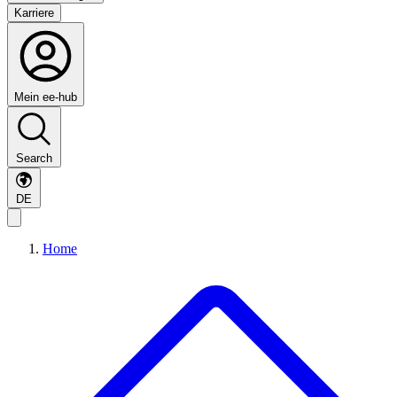
Karriere
Mein ee-hub
Search
DE
Home