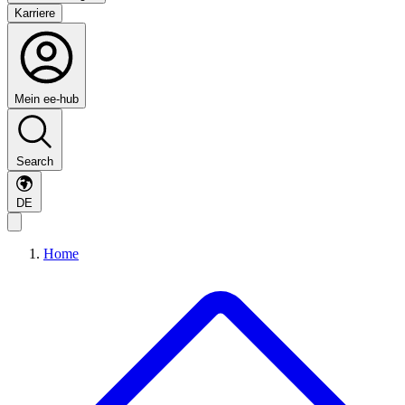
Karriere
Mein ee-hub
Search
DE
Home