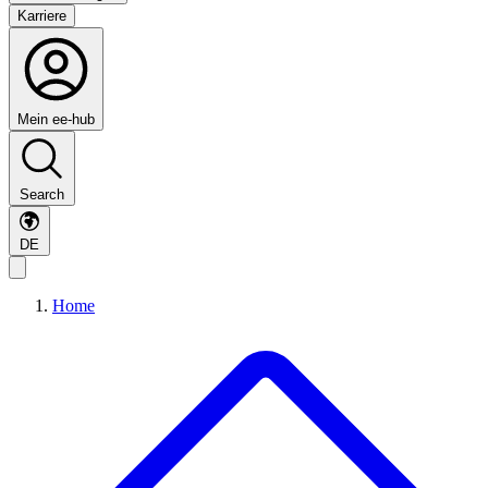
Karriere
Mein ee-hub
Search
DE
Home