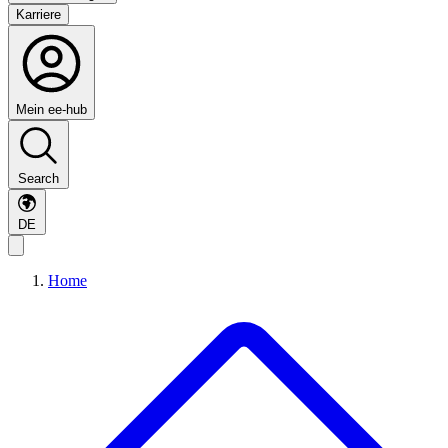
Karriere
Mein ee-hub
Search
DE
Home