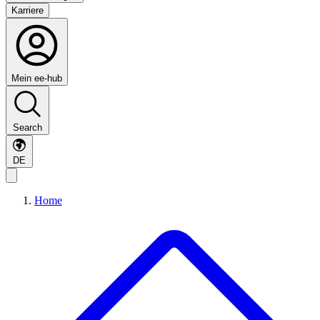
Karriere
Mein ee-hub
Search
DE
Home