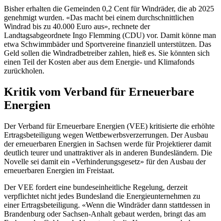
Bisher erhalten die Gemeinden 0,2 Cent für Windräder, die ab 2025
genehmigt wurden. «Das macht bei einem durchschnittlichen
Windrad bis zu 40.000 Euro aus», rechnete der
Landtagsabgeordnete Ingo Flemming (CDU) vor. Damit könne man
etwa Schwimmbäder und Sportvereine finanziell unterstützen. Das
Geld sollen die Windradbetreiber zahlen, hieß es. Sie könnten sich
einen Teil der Kosten aber aus dem Energie- und Klimafonds
zurückholen.
Kritik vom Verband für Erneuerbare
Energien
Der Verband für Erneuerbare Energien (VEE) kritisierte die erhöhte
Ertragsbeteiligung wegen Wettbewerbsverzerrungen. Der Ausbau
der erneuerbaren Energien in Sachsen werde für Projektierer damit
deutlich teurer und unattraktiver als in anderen Bundesländern. Die
Novelle sei damit ein «Verhinderungsgesetz» für den Ausbau der
erneuerbaren Energien im Freistaat.
Der VEE fordert eine bundeseinheitliche Regelung, derzeit
verpflichtet nicht jedes Bundesland die Energieunternehmen zu
einer Ertragsbeteiligung. «Wenn die Windräder dann stattdessen in
Brandenburg oder Sachsen-Anhalt gebaut werden, bringt das am