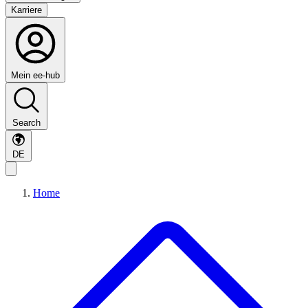
Karriere
Mein ee-hub
Search
DE
Home