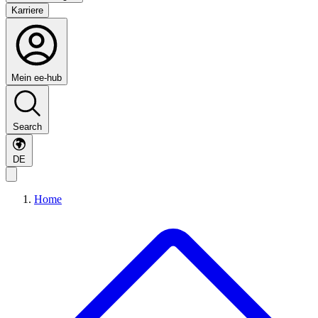
Karriere
Mein ee-hub
Search
DE
Home