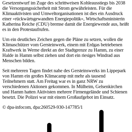
Gesetzentwurf im Zuge des schrittweisen Kohleausstiegs bis 2038
die Versorgungssicherheit mit Strom gewährleisten. Für die
Klimaaktivisten und Umweltorganisationen ist dies ein Ausdruck
einer «rückwärtsgewandten Energiepolitik», Wirtschaftsministerin
Katherina Reiche (CDU) bremse damit die Energiewende aus, heißt
es in den Protestaufrufen.
Um ein deutliches Zeichen gegen die Pläne zu setzen, wollen die
Klimaschützer vom Gersteinwerk, einem mit Erdgas betriebenen
Kraftwerk in Werne direkt an der Stadtgrenze zu Hamm, zu einer
Halde in Hamm selbst ziehen und dort ein riesiges Windrad aus
Menschen bilden.
Seit mehreren Tagen findet nahe des Gersteinswerks im Lippepark
von Hamm ein großes Klimacamp mit mehr als tausend
Teilnehmern statt. Am Freitag war es in ganz NRW zu
verschiedenen Aktionen gekommen. In Mülheim, Gelsenkirchen
und Hamm hatten Aktivisten mehrere Firmengelände und Schienen
besetzt. Die Polizei war mit einem Großaufgebot im Einsatz.
© dpa-infocom, dpa:260529-930-147785/1