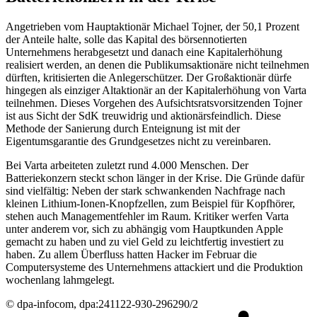
Angetrieben vom Hauptaktionär Michael Tojner, der 50,1 Prozent
der Anteile halte, solle das Kapital des börsennotierten
Unternehmens herabgesetzt und danach eine Kapitalerhöhung
realisiert werden, an denen die Publikumsaktionäre nicht teilnehmen
dürften, kritisierten die Anlegerschützer. Der Großaktionär dürfe
hingegen als einziger Altaktionär an der Kapitalerhöhung von Varta
teilnehmen. Dieses Vorgehen des Aufsichtsratsvorsitzenden Tojner
ist aus Sicht der SdK treuwidrig und aktionärsfeindlich. Diese
Methode der Sanierung durch Enteignung ist mit der
Eigentumsgarantie des Grundgesetzes nicht zu vereinbaren.
Bei Varta arbeiteten zuletzt rund 4.000 Menschen. Der
Batteriekonzern steckt schon länger in der Krise. Die Gründe dafür
sind vielfältig: Neben der stark schwankenden Nachfrage nach
kleinen Lithium-Ionen-Knopfzellen, zum Beispiel für Kopfhörer,
stehen auch Managementfehler im Raum. Kritiker werfen Varta
unter anderem vor, sich zu abhängig vom Hauptkunden Apple
gemacht zu haben und zu viel Geld zu leichtfertig investiert zu
haben. Zu allem Überfluss hatten Hacker im Februar die
Computersysteme des Unternehmens attackiert und die Produktion
wochenlang lahmgelegt.
© dpa-infocom, dpa:241122-930-296290/2