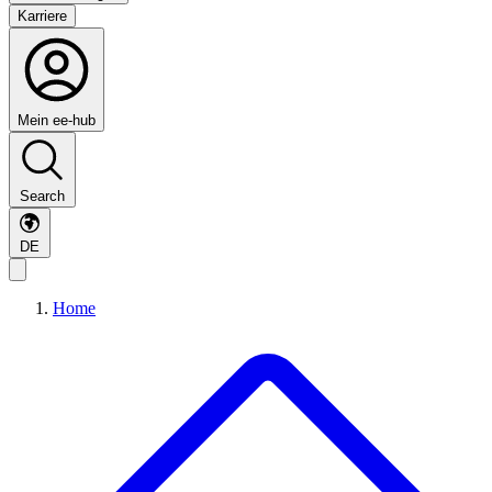
Karriere
Mein ee-hub
Search
DE
Home