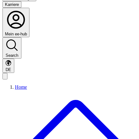
Karriere
Mein ee-hub
Search
DE
Home