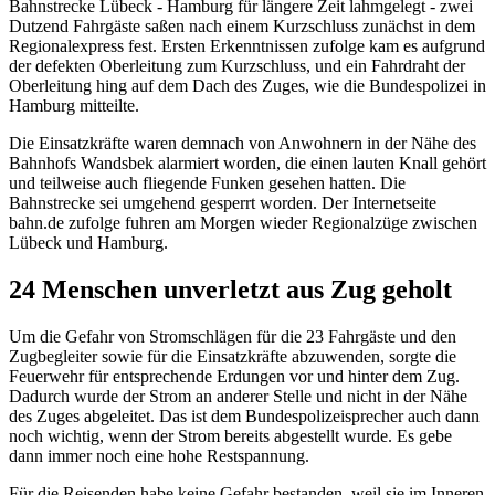
Bahnstrecke Lübeck - Hamburg für längere Zeit lahmgelegt - zwei
Dutzend Fahrgäste saßen nach einem Kurzschluss zunächst in dem
Regionalexpress fest. Ersten Erkenntnissen zufolge kam es aufgrund
der defekten Oberleitung zum Kurzschluss, und ein Fahrdraht der
Oberleitung hing auf dem Dach des Zuges, wie die Bundespolizei in
Hamburg mitteilte.
Die Einsatzkräfte waren demnach von Anwohnern in der Nähe des
Bahnhofs Wandsbek alarmiert worden, die einen lauten Knall gehört
und teilweise auch fliegende Funken gesehen hatten. Die
Bahnstrecke sei umgehend gesperrt worden. Der Internetseite
bahn.de zufolge fuhren am Morgen wieder Regionalzüge zwischen
Lübeck und Hamburg.
24 Menschen unverletzt aus Zug geholt
Um die Gefahr von Stromschlägen für die 23 Fahrgäste und den
Zugbegleiter sowie für die Einsatzkräfte abzuwenden, sorgte die
Feuerwehr für entsprechende Erdungen vor und hinter dem Zug.
Dadurch wurde der Strom an anderer Stelle und nicht in der Nähe
des Zuges abgeleitet. Das ist dem Bundespolizeisprecher auch dann
noch wichtig, wenn der Strom bereits abgestellt wurde. Es gebe
dann immer noch eine hohe Restspannung.
Für die Reisenden habe keine Gefahr bestanden, weil sie im Inneren