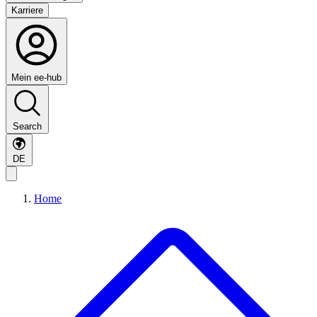
Karriere
Mein ee-hub
Search
DE
Home