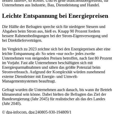
beiden Jahren», so Rössel. Und es gelte branchenübergreifend, für
Unternehmen aus Industrie, Bau, Dienstleistung und Handel.
Leichte Entspannung bei Energiepreisen
Die Hälfte der Befragten spreche sich für niedrigere Steuern und
Abgaben beim Strom aus, hieß es. Knapp 90 Prozent fordern
bessere Rahmenbedingungen bei der Strom-Eigenversorgung und
bei Direktlieferverträgen.
Im Vergleich zu 2023 zeichne sich bei den Energiepreisen aber eine
leichte Entspannung ab: So seien «nur noch» jedes zweite
Unternehmen von steigenden Preisen betroffen, nach fast 80 Prozent
im Vorjahr. Fast alle Unternehmen beschäftigten sich mit
Energiesparmaßnahmen und sähen das größte Potenzial beim
Stromverbrauch. Aufgrund der Komplexität würden zunehmend
externe Dienstleister mit Energie- und Umwelt-
Managementsystemen beauftragt.
Gefragt wurden die Unternehmen auch danach, bis wann ihr Betrieb
klimaneutral sein könne. Dabei hielten die Befragten das Ziel der
Bundesregierung (Jahr 2045) für realistischer als das des Landes
(Jahr 2040).
© dpa-infocom, dpa:240805-930-194809/1