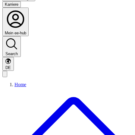
Karriere
Mein ee-hub
Search
DE
Home