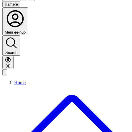
Karriere
Mein ee-hub
Search
DE
Home