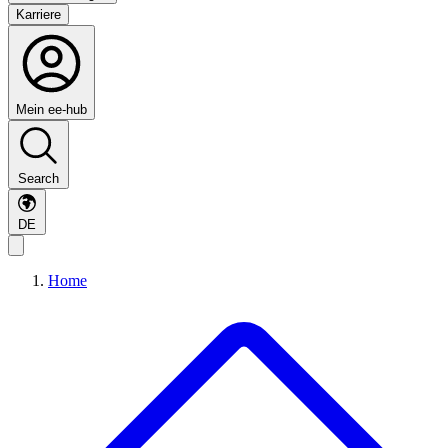
Karriere
Mein ee-hub
Search
DE
Home