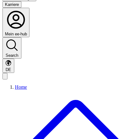
Karriere
Mein ee-hub
Search
DE
Home