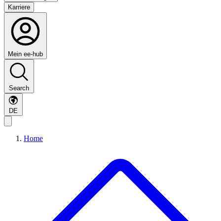
Karriere
Mein ee-hub
Search
DE
Home