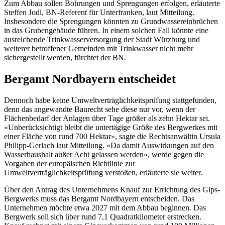
Zum Abbau sollen Bohrungen und Sprengungen erfolgen, erläuterte
Steffen Jodl, BN-Referent für Unterfranken, laut Mitteilung.
Insbesondere die Sprengungen könnten zu Grundwassereinbrüchen
in das Grubengebäude führen. In einem solchen Fall könnte eine
ausreichende Trinkwasserversorgung der Stadt Würzburg und
weiterer betroffener Gemeinden mit Trinkwasser nicht mehr
sichergestellt werden, fürchtet der BN.
Bergamt Nordbayern entscheidet
Dennoch habe keine Umweltverträglichkeitsprüfung stattgefunden,
denn das angewandte Baurecht sehe diese nur vor, wenn der
Flächenbedarf der Anlagen über Tage größer als zehn Hektar sei.
«Unberücksichtigt bleibt die untertägige Größe des Bergwerkes mit
einer Fläche von rund 700 Hektar», sagte die Rechtsanwältin Ursula
Philipp-Gerlach laut Mitteilung. «Da damit Auswirkungen auf den
Wasserhaushalt außer Acht gelassen werden», werde gegen die
Vorgaben der europäischen Richtlinie zur
Umweltverträglichkeitsprüfung verstoßen, erläuterte sie weiter.
Über den Antrag des Unternehmens Knauf zur Errichtung des Gips-
Bergwerks muss das Bergamt Nordbayern entscheiden. Das
Unternehmen möchte etwa 2027 mit dem Abbau beginnen. Das
Bergwerk soll sich über rund 7,1 Quadratkilometer erstrecken.