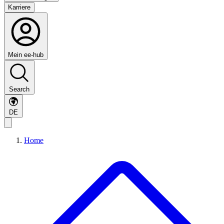
Karriere
Mein ee-hub
Search
DE
Home