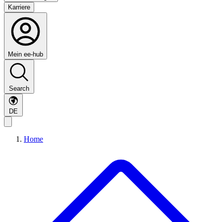
Karriere
Mein ee-hub
Search
DE
Home