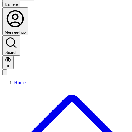
Karriere
Mein ee-hub
Search
DE
Home