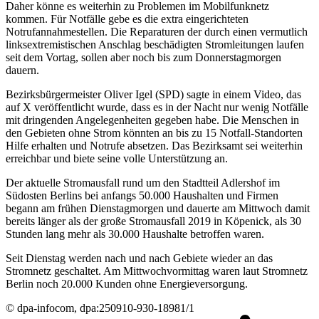
Daher könne es weiterhin zu Problemen im Mobilfunknetz
kommen. Für Notfälle gebe es die extra eingerichteten
Notrufannahmestellen. Die Reparaturen der durch einen vermutlich
linksextremistischen Anschlag beschädigten Stromleitungen laufen
seit dem Vortag, sollen aber noch bis zum Donnerstagmorgen
dauern.
Bezirksbürgermeister Oliver Igel (SPD) sagte in einem Video, das
auf X veröffentlicht wurde, dass es in der Nacht nur wenig Notfälle
mit dringenden Angelegenheiten gegeben habe. Die Menschen in
den Gebieten ohne Strom könnten an bis zu 15 Notfall-Standorten
Hilfe erhalten und Notrufe absetzen. Das Bezirksamt sei weiterhin
erreichbar und biete seine volle Unterstützung an.
Der aktuelle Stromausfall rund um den Stadtteil Adlershof im
Südosten Berlins bei anfangs 50.000 Haushalten und Firmen
begann am frühen Dienstagmorgen und dauerte am Mittwoch damit
bereits länger als der große Stromausfall 2019 in Köpenick, als 30
Stunden lang mehr als 30.000 Haushalte betroffen waren.
Seit Dienstag werden nach und nach Gebiete wieder an das
Stromnetz geschaltet. Am Mittwochvormittag waren laut Stromnetz
Berlin noch 20.000 Kunden ohne Energieversorgung.
© dpa-infocom, dpa:250910-930-18981/1