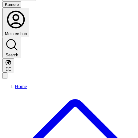
Karriere
Mein ee-hub
Search
DE
Home