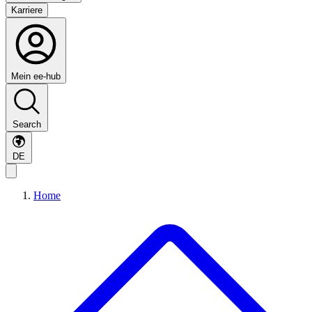
Karriere
Mein ee-hub
Search
DE
Home