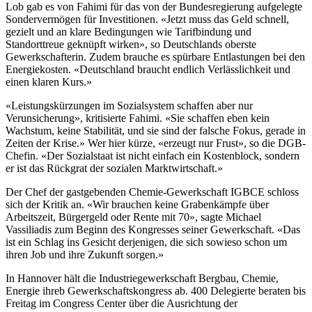
Lob gab es von Fahimi für das von der Bundesregierung aufgelegte
Sondervermögen für Investitionen. «Jetzt muss das Geld schnell,
gezielt und an klare Bedingungen wie Tarifbindung und
Standorttreue geknüpft wirken», so Deutschlands oberste
Gewerkschafterin. Zudem brauche es spürbare Entlastungen bei den
Energiekosten. «Deutschland braucht endlich Verlässlichkeit und
einen klaren Kurs.»
«Leistungskürzungen im Sozialsystem schaffen aber nur
Verunsicherung», kritisierte Fahimi. «Sie schaffen eben kein
Wachstum, keine Stabilität, und sie sind der falsche Fokus, gerade in
Zeiten der Krise.» Wer hier kürze, «erzeugt nur Frust», so die DGB-
Chefin. «Der Sozialstaat ist nicht einfach ein Kostenblock, sondern
er ist das Rückgrat der sozialen Marktwirtschaft.»
Der Chef der gastgebenden Chemie-Gewerkschaft IGBCE schloss
sich der Kritik an. «Wir brauchen keine Grabenkämpfe über
Arbeitszeit, Bürgergeld oder Rente mit 70», sagte Michael
Vassiliadis zum Beginn des Kongresses seiner Gewerkschaft. «Das
ist ein Schlag ins Gesicht derjenigen, die sich sowieso schon um
ihren Job und ihre Zukunft sorgen.»
In Hannover hält die Industriegewerkschaft Bergbau, Chemie,
Energie ihreb Gewerkschaftskongress ab. 400 Delegierte beraten bis
Freitag im Congress Center über die Ausrichtung der