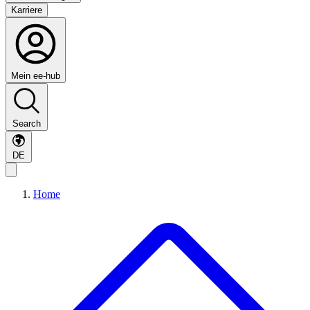
Karriere
Mein ee-hub
Search
DE
Home