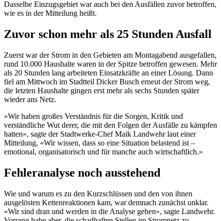
Dasselbe Einzugsgebiet war auch bei den Ausfällen zuvor betroffen,
wie es in der Mitteilung heißt.
Zuvor schon mehr als 25 Stunden Ausfall
Zuerst war der Strom in den Gebieten am Montagabend ausgefallen,
rund 10.000 Haushalte waren in der Spitze betroffen gewesen. Mehr
als 20 Stunden lang arbeiteten Einsatzkräfte an einer Lösung. Dann
fiel am Mittwoch im Stadtteil Dicker Busch erneut der Strom weg,
die letzten Haushalte gingen erst mehr als sechs Stunden später
wieder ans Netz.
«Wir haben großes Verständnis für die Sorgen, Kritik und
verständliche Wut derer, die mit den Folgen der Ausfälle zu kämpfen
hatten», sagte der Stadtwerke-Chef Maik Landwehr laut einer
Mitteilung, «Wir wissen, dass so eine Situation belastend ist –
emotional, organisatorisch und für manche auch wirtschaftlich.»
Fehleranalyse noch ausstehend
Wie und warum es zu den Kurzschlüssen und den von ihnen
ausgelösten Kettenreaktionen kam, war demnach zunächst unklar.
«Wir sind dran und werden in die Analyse gehen», sagte Landwehr.
Vorrang habe aber, die schadhaften Stellen im Stromnetz zu