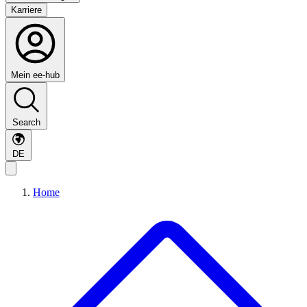
Karriere
Mein ee-hub
Search
DE
Home