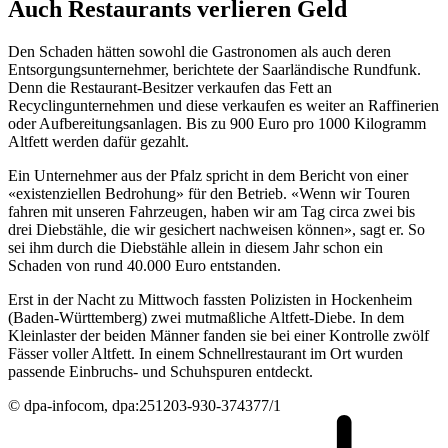
Auch Restaurants verlieren Geld
Den Schaden hätten sowohl die Gastronomen als auch deren
Entsorgungsunternehmer, berichtete der Saarländische Rundfunk.
Denn die Restaurant-Besitzer verkaufen das Fett an
Recyclingunternehmen und diese verkaufen es weiter an Raffinerien
oder Aufbereitungsanlagen. Bis zu 900 Euro pro 1000 Kilogramm
Altfett werden dafür gezahlt.
Ein Unternehmer aus der Pfalz spricht in dem Bericht von einer
«existenziellen Bedrohung» für den Betrieb. «Wenn wir Touren
fahren mit unseren Fahrzeugen, haben wir am Tag circa zwei bis
drei Diebstähle, die wir gesichert nachweisen können», sagt er. So
sei ihm durch die Diebstähle allein in diesem Jahr schon ein
Schaden von rund 40.000 Euro entstanden.
Erst in der Nacht zu Mittwoch fassten Polizisten in Hockenheim
(Baden-Württemberg) zwei mutmaßliche Altfett-Diebe. In dem
Kleinlaster der beiden Männer fanden sie bei einer Kontrolle zwölf
Fässer voller Altfett. In einem Schnellrestaurant im Ort wurden
passende Einbruchs- und Schuhspuren entdeckt.
© dpa-infocom, dpa:251203-930-374377/1