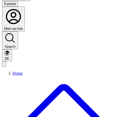
Karriere
Mein ee-hub
Search
DE
Home