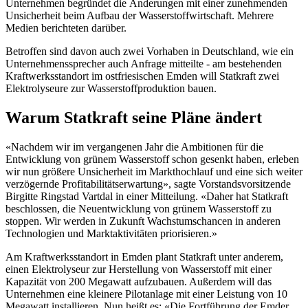
Unternehmen begründet die Änderungen mit einer zunehmenden
Unsicherheit beim Aufbau der Wasserstoffwirtschaft. Mehrere
Medien berichteten darüber.
Betroffen sind davon auch zwei Vorhaben in Deutschland, wie ein
Unternehmenssprecher auch Anfrage mitteilte - am bestehenden
Kraftwerksstandort im ostfriesischen Emden will Statkraft zwei
Elektrolyseure zur Wasserstoffproduktion bauen.
Warum Statkraft seine Pläne ändert
«Nachdem wir im vergangenen Jahr die Ambitionen für die
Entwicklung von grünem Wasserstoff schon gesenkt haben, erleben
wir nun größere Unsicherheit im Markthochlauf und eine sich weiter
verzögernde Profitabilitätserwartung», sagte Vorstandsvorsitzende
Birgitte Ringstad Vartdal in einer Mitteilung. «Daher hat Statkraft
beschlossen, die Neuentwicklung von grünem Wasserstoff zu
stoppen. Wir werden in Zukunft Wachstumschancen in anderen
Technologien und Marktaktivitäten priorisieren.»
Am Kraftwerksstandort in Emden plant Statkraft unter anderem,
einen Elektrolyseur zur Herstellung von Wasserstoff mit einer
Kapazität von 200 Megawatt aufzubauen. Außerdem will das
Unternehmen eine kleinere Pilotanlage mit einer Leistung von 10
Megawatt installieren. Nun heißt es: «Die Fortführung der Emder