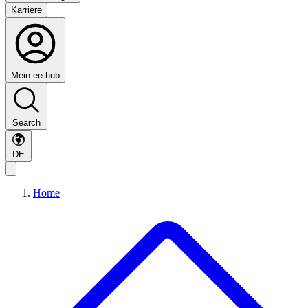
Karriere
Mein ee-hub
Search
DE
Home