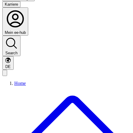
Karriere
Mein ee-hub
Search
DE
Home