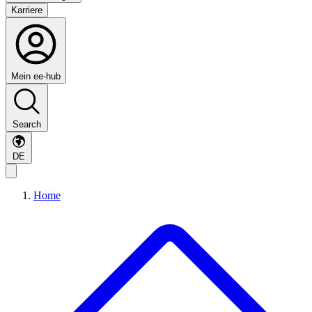
Karriere
Mein ee-hub
Search
DE
Home