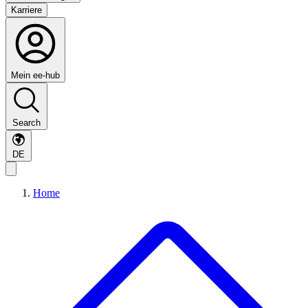
Karriere
Mein ee-hub
Search
DE
Home