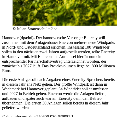
© Julian Stratenschulte/dpa
Hannover (dpa/lni)- Der hannoversche Versorger Enercity will
zusammen mit dem Anlagenbauer Enercon mehrere neue Windparks
in Nord- und Ostdeutschland errichten. Insgesamt 100 Windräder
sollen in den nächsten zwei Jahren aufgestellt werden, teilte Enercity
in Hannover mit. Mit Enercon aus Aurich sei hierfür nun ein
entsprechender Partnerschaftsvertrag unterzeichnet worden, der
zunächst bis 2027 läuft. Das Projektvolumen liege bei 800 Millionen
Euro.
Die erste Anlage soll nach Angaben eines Enercity-Sprechers bereits
in diesem Jahr ans Netz gehen. Der größte Windpark ist dann in
Wedemark bei Hannover geplant. 34 Windräder soll er umfassen
und 2027 in Betrieb gehen. Enercon werde die Anlagen liefern,
aufbauen und später auch warten, Enercity denn den Betrieb
übernehmen. Die ersten 30 Anlagen sollen bereits in diesem Jahr
geliefert werden.
© dpa-infocom, dpa:250606-930-639981/1