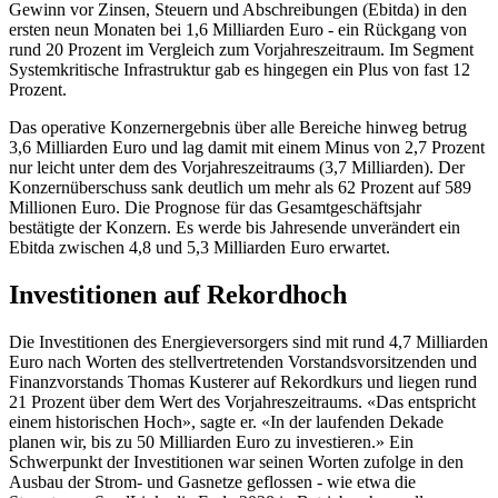
Gewinn vor Zinsen, Steuern und Abschreibungen (Ebitda) in den
ersten neun Monaten bei 1,6 Milliarden Euro - ein Rückgang von
rund 20 Prozent im Vergleich zum Vorjahreszeitraum. Im Segment
Systemkritische Infrastruktur gab es hingegen ein Plus von fast 12
Prozent.
Das operative Konzernergebnis über alle Bereiche hinweg betrug
3,6 Milliarden Euro und lag damit mit einem Minus von 2,7 Prozent
nur leicht unter dem des Vorjahreszeitraums (3,7 Milliarden). Der
Konzernüberschuss sank deutlich um mehr als 62 Prozent auf 589
Millionen Euro. Die Prognose für das Gesamtgeschäftsjahr
bestätigte der Konzern. Es werde bis Jahresende unverändert ein
Ebitda zwischen 4,8 und 5,3 Milliarden Euro erwartet.
Investitionen auf Rekordhoch
Die Investitionen des Energieversorgers sind mit rund 4,7 Milliarden
Euro nach Worten des stellvertretenden Vorstandsvorsitzenden und
Finanzvorstands Thomas Kusterer auf Rekordkurs und liegen rund
21 Prozent über dem Wert des Vorjahreszeitraums. «Das entspricht
einem historischen Hoch», sagte er. «In der laufenden Dekade
planen wir, bis zu 50 Milliarden Euro zu investieren.» Ein
Schwerpunkt der Investitionen war seinen Worten zufolge in den
Ausbau der Strom- und Gasnetze geflossen - wie etwa die