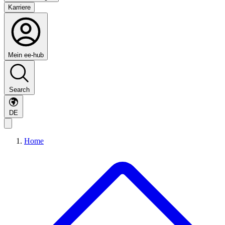
Karriere
Mein ee-hub
Search
DE
Home