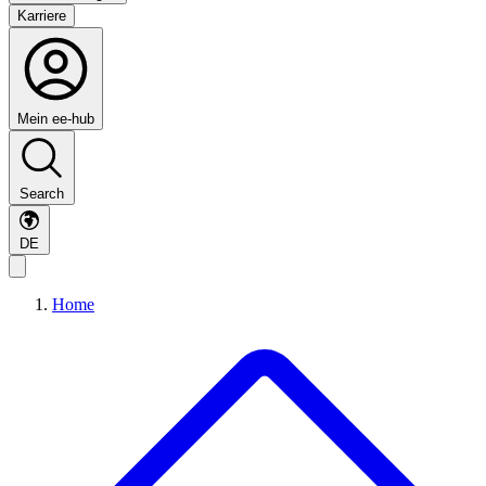
Karriere
Mein ee-hub
Search
DE
Home