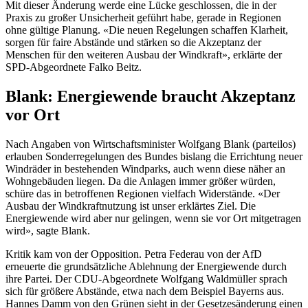
Mit dieser Änderung werde eine Lücke geschlossen, die in der
Praxis zu großer Unsicherheit geführt habe, gerade in Regionen
ohne gültige Planung. «Die neuen Regelungen schaffen Klarheit,
sorgen für faire Abstände und stärken so die Akzeptanz der
Menschen für den weiteren Ausbau der Windkraft», erklärte der
SPD-Abgeordnete Falko Beitz.
Blank: Energiewende braucht Akzeptanz
vor Ort
Nach Angaben von Wirtschaftsminister Wolfgang Blank (parteilos)
erlauben Sonderregelungen des Bundes bislang die Errichtung neuer
Windräder in bestehenden Windparks, auch wenn diese näher an
Wohngebäuden liegen. Da die Anlagen immer größer würden,
schüre das in betroffenen Regionen vielfach Widerstände. «Der
Ausbau der Windkraftnutzung ist unser erklärtes Ziel. Die
Energiewende wird aber nur gelingen, wenn sie vor Ort mitgetragen
wird», sagte Blank.
Kritik kam von der Opposition. Petra Federau von der AfD
erneuerte die grundsätzliche Ablehnung der Energiewende durch
ihre Partei. Der CDU-Abgeordnete Wolfgang Waldmüller sprach
sich für größere Abstände, etwa nach dem Beispiel Bayerns aus.
Hannes Damm von den Grünen sieht in der Gesetzesänderung einen