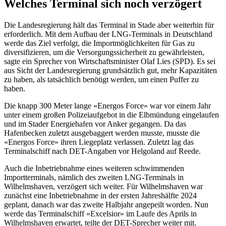
Welches Terminal sich noch verzögert
Die Landesregierung hält das Terminal in Stade aber weiterhin für
erforderlich. Mit dem Aufbau der LNG-Terminals in Deutschland
werde das Ziel verfolgt, die Importmöglichkeiten für Gas zu
diversifizieren, um die Versorgungssicherheit zu gewährleisten,
sagte ein Sprecher von Wirtschaftsminister Olaf Lies (SPD). Es sei
aus Sicht der Landesregierung grundsätzlich gut, mehr Kapazitäten
zu haben, als tatsächlich benötigt werden, um einen Puffer zu
haben.
Die knapp 300 Meter lange «Energos Force» war vor einem Jahr
unter einem großen Polizeiaufgebot in die Elbmündung eingelaufen
und im Stader Energiehafen vor Anker gegangen. Da das
Hafenbecken zuletzt ausgebaggert werden musste, musste die
«Energos Force» ihren Liegeplatz verlassen. Zuletzt lag das
Terminalschiff nach DET-Angaben vor Helgoland auf Reede.
Auch die Inbetriebnahme eines weiteren schwimmenden
Importterminals, nämlich des zweiten LNG-Terminals in
Wilhelmshaven, verzögert sich weiter. Für Wilhelmshaven war
zunächst eine Inbetriebnahme in der ersten Jahreshälfte 2024
geplant, danach war das zweite Halbjahr angepeilt worden. Nun
werde das Terminalschiff «Excelsior» im Laufe des Aprils in
Wilhelmshaven erwartet, teilte der DET-Sprecher weiter mit.