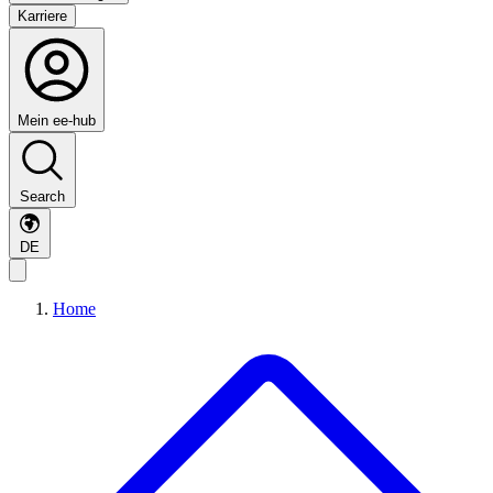
Karriere
Mein ee-hub
Search
DE
Home