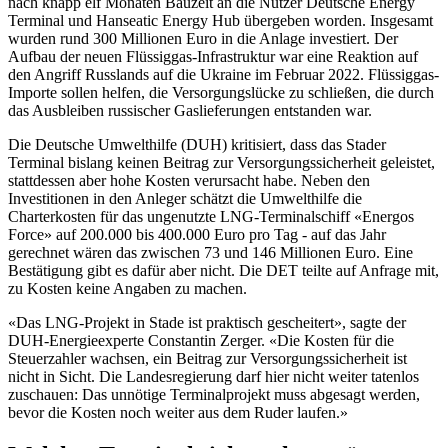
nach knapp elf Monaten Bauzeit an die Nutzer Deutsche Energy
Terminal und Hanseatic Energy Hub übergeben worden. Insgesamt
wurden rund 300 Millionen Euro in die Anlage investiert. Der
Aufbau der neuen Flüssiggas-Infrastruktur war eine Reaktion auf
den Angriff Russlands auf die Ukraine im Februar 2022. Flüssiggas-
Importe sollen helfen, die Versorgungslücke zu schließen, die durch
das Ausbleiben russischer Gaslieferungen entstanden war.
Die Deutsche Umwelthilfe (DUH) kritisiert, dass das Stader
Terminal bislang keinen Beitrag zur Versorgungssicherheit geleistet,
stattdessen aber hohe Kosten verursacht habe. Neben den
Investitionen in den Anleger schätzt die Umwelthilfe die
Charterkosten für das ungenutzte LNG-Terminalschiff «Energos
Force» auf 200.000 bis 400.000 Euro pro Tag - auf das Jahr
gerechnet wären das zwischen 73 und 146 Millionen Euro. Eine
Bestätigung gibt es dafür aber nicht. Die DET teilte auf Anfrage mit,
zu Kosten keine Angaben zu machen.
«Das LNG-Projekt in Stade ist praktisch gescheitert», sagte der
DUH-Energieexperte Constantin Zerger. «Die Kosten für die
Steuerzahler wachsen, ein Beitrag zur Versorgungssicherheit ist
nicht in Sicht. Die Landesregierung darf hier nicht weiter tatenlos
zuschauen: Das unnötige Terminalprojekt muss abgesagt werden,
bevor die Kosten noch weiter aus dem Ruder laufen.»