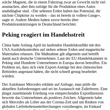
solche Magnete, die in einem Fahrzeug zwar an Gewicht nicht viel
ausmachen, aber ihm zufolge für die Produktion eines Autos
unabdingbar sind. «Die seltenen Erden haben das Potenzial, die
nächste Chipkrise zu werden – das ist bereits in vollem Gange»,
sagte er. Andere Medien hatten zuvor bereits über
Produktionskürzungen in Deutschland berichtet.
Peking reagiert im Handelsstreit
China hatte Anfang April im laufenden Handelskonflikt mit den
USA Ausfuhrkontrollen auf sieben seltene Erden und magnetische
Materialien erlassen. Die Maßnahme gilt allgemein und betrifft
damit auch deutsche Unternehmen. Laut der EU-Handelskammer in
Peking sind Hunderte Unternehmen in Europa davon betroffen. Ein
Problem sei, dass sich viele Export-Anträge bei den chinesischen
Behörden angestaut hätten, die nicht schnell genug bearbeitet
würden.
Der Autobauer Mercedes erklärte auf Anfrage, man prüfe die
aktuellen Anforderungen und sei im Austausch mit Zulieferern. Eine
jüngst zunehmende Erteilung von entsprechenden Exportlizenzen
bewerte das Unternehmen als positives Zeichen. Allgemein habe
sich Mercedes als Lehre aus der Corona-Zeit und um Risiken von
globalen Lieferkettenunterbrechungen vorzubeugen, im Einkauf