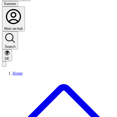
Karriere
Mein ee-hub
Search
DE
Home