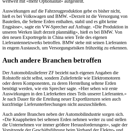
weltweit mit «mehr Optionalität» aufgestellt.
Auswirkungen auf die Fahrzeugproduktion gebe es bisher nicht,
hieß es bei Volkswagen und BMW. «Derzeit ist die Versorgung von
Bauteilen, die Seltene Erden enthalten, stabil und es gibt keine
Engpässe», sagte ein VW-Sprecher auf Anfrage. «Die Produktion in
unseren Werken läuft derzeit planmäßig», hieß es bei BMW. Von
den neuen Exportregeln in China seien Teile des eigenen
Lieferantennetzwerks betroffen. BMW stehe mit seinen Lieferanten
in engem Austausch, um Versorgungsrisiken frühzeitig zu erkennen.
Auch andere Branchen betroffen
Der Automobilzulieferer ZF bezieht nach eigenen Angaben die
Rohstoffe nicht selbst, sondern Zulieferteile wie Elektromotoren
oder deren Komponenten, zu deren Herstellung seltene Erden
benötigt werden, wie ein Sprecher sagte. «Hier sehen wir erste
Auswirkungen in den Lieferketten eines Teils unserer Lieferanten.»
Je nach Dauer für die Erteilung neuer Exportlizenzen seien auch
kurzfristige Lieferunterbrechungen nicht auszuschließen.
Auch andere Branchen neben der Automobilindustrie sorgen sich.
«Die Knappheiten bei seltenen Erden nehmen weiter zu und stellen
die Unternehmen vor immer größere Herausforderungen», sagte der
Vorsitzende der Geschäftsführung beim Verband der Elektro- und