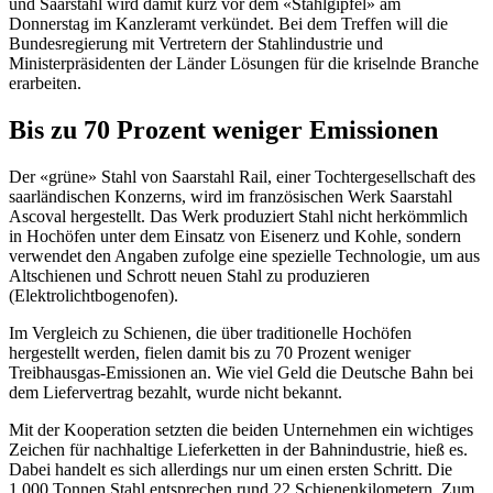
und Saarstahl wird damit kurz vor dem «Stahlgipfel» am
Donnerstag im Kanzleramt verkündet. Bei dem Treffen will die
Bundesregierung mit Vertretern der Stahlindustrie und
Ministerpräsidenten der Länder Lösungen für die kriselnde Branche
erarbeiten.
Bis zu 70 Prozent weniger Emissionen
Der «grüne» Stahl von Saarstahl Rail, einer Tochtergesellschaft des
saarländischen Konzerns, wird im französischen Werk Saarstahl
Ascoval hergestellt. Das Werk produziert Stahl nicht herkömmlich
in Hochöfen unter dem Einsatz von Eisenerz und Kohle, sondern
verwendet den Angaben zufolge eine spezielle Technologie, um aus
Altschienen und Schrott neuen Stahl zu produzieren
(Elektrolichtbogenofen).
Im Vergleich zu Schienen, die über traditionelle Hochöfen
hergestellt werden, fielen damit bis zu 70 Prozent weniger
Treibhausgas-Emissionen an. Wie viel Geld die Deutsche Bahn bei
dem Liefervertrag bezahlt, wurde nicht bekannt.
Mit der Kooperation setzten die beiden Unternehmen ein wichtiges
Zeichen für nachhaltige Lieferketten in der Bahnindustrie, hieß es.
Dabei handelt es sich allerdings nur um einen ersten Schritt. Die
1.000 Tonnen Stahl entsprechen rund 22 Schienenkilometern. Zum