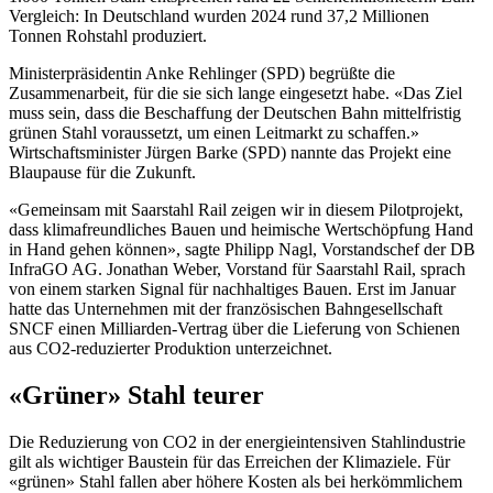
Vergleich: In Deutschland wurden 2024 rund 37,2 Millionen
Tonnen Rohstahl produziert.
Ministerpräsidentin Anke Rehlinger (SPD) begrüßte die
Zusammenarbeit, für die sie sich lange eingesetzt habe. «Das Ziel
muss sein, dass die Beschaffung der Deutschen Bahn mittelfristig
grünen Stahl voraussetzt, um einen Leitmarkt zu schaffen.»
Wirtschaftsminister Jürgen Barke (SPD) nannte das Projekt eine
Blaupause für die Zukunft.
«Gemeinsam mit Saarstahl Rail zeigen wir in diesem Pilotprojekt,
dass klimafreundliches Bauen und heimische Wertschöpfung Hand
in Hand gehen können», sagte Philipp Nagl, Vorstandschef der DB
InfraGO AG. Jonathan Weber, Vorstand für Saarstahl Rail, sprach
von einem starken Signal für nachhaltiges Bauen. Erst im Januar
hatte das Unternehmen mit der französischen Bahngesellschaft
SNCF einen Milliarden-Vertrag über die Lieferung von Schienen
aus CO2-reduzierter Produktion unterzeichnet.
«Grüner» Stahl teurer
Die Reduzierung von CO2 in der energieintensiven Stahlindustrie
gilt als wichtiger Baustein für das Erreichen der Klimaziele. Für
«grünen» Stahl fallen aber höhere Kosten als bei herkömmlichem