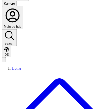
Karriere
Mein ee-hub
Search
DE
Home