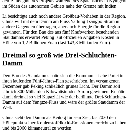
den Baubeginn des Projekts während des Spatenstichs in Nyingchi,
im Süden des autonomen Gebiets nahe der Grenze mit Indien.
Li besichtigte auch noch andere Großbau-Vorhaben in der Region.
China will mit dem Damm am Fluss Yarlung Tsangpo Strom in
andere Gegenden übertragen, aber auch Energie für die Region
gewinnen. Für den Bau des aus fünf Kraftwerken bestehenden
Staudamms erwartet Peking laut offiziellen Angaben Kosten in
Höhe von 1,2 Billionen Yuan (fast 143,8 Milliarden Euro).
Dreimal so groß wie Drei-Schluchten-
Damm
Den Bau des Staudamms hatte sich die Kommunistische Partei in
ihren laufenden Fünf-Jahres-Plan geschrieben. Im vergangenen
Dezember gab Peking schließlich grünes Licht. Der Damm soll
jährlich 300 Milliarden Kilowattstunden Strom gewinnen. Er hätte
damit dreimal so viel Kapazität wie der berühmte Drei-Schluchten-
Damm auf dem Yangtze-Fluss und wäre der größte Staudamm der
Welt.
China sieht den Damm als Beitrag für sein Ziel, bis 2030 den
Höhepunkt seiner Kohlenstoffdioxid-Emissionen erreicht zu haben
und bis 2060 klimaneutral zu werden.