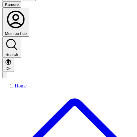
Karriere
Mein ee-hub
Search
DE
Home