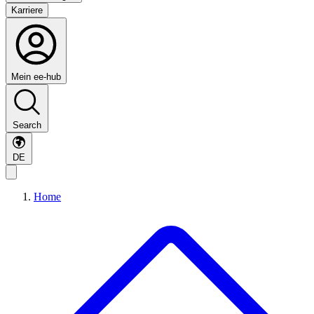
Karriere
Mein ee-hub
Search
DE
Home