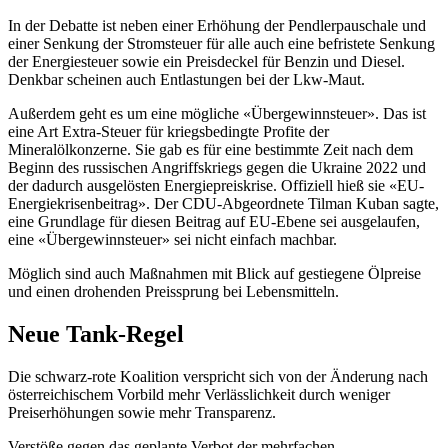
In der Debatte ist neben einer Erhöhung der Pendlerpauschale und
einer Senkung der Stromsteuer für alle auch eine befristete Senkung
der Energiesteuer sowie ein Preisdeckel für Benzin und Diesel.
Denkbar scheinen auch Entlastungen bei der Lkw-Maut.
Außerdem geht es um eine mögliche «Übergewinnsteuer». Das ist
eine Art Extra-Steuer für kriegsbedingte Profite der
Mineralölkonzerne. Sie gab es für eine bestimmte Zeit nach dem
Beginn des russischen Angriffskriegs gegen die Ukraine 2022 und
der dadurch ausgelösten Energiepreiskrise. Offiziell hieß sie «EU-
Energiekrisenbeitrag». Der CDU-Abgeordnete Tilman Kuban sagte,
eine Grundlage für diesen Beitrag auf EU-Ebene sei ausgelaufen,
eine «Übergewinnsteuer» sei nicht einfach machbar.
Möglich sind auch Maßnahmen mit Blick auf gestiegene Ölpreise
und einen drohenden Preissprung bei Lebensmitteln.
Neue Tank-Regel
Die schwarz-rote Koalition verspricht sich von der Änderung nach
österreichischem Vorbild mehr Verlässlichkeit durch weniger
Preiserhöhungen sowie mehr Transparenz.
Verstöße gegen das geplante Verbot der mehrfachen