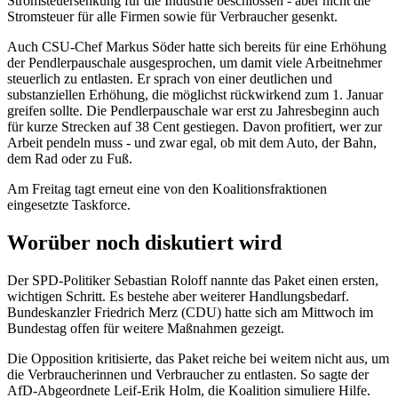
Stromsteuersenkung für die Industrie beschlossen - aber nicht die
Stromsteuer für alle Firmen sowie für Verbraucher gesenkt.
Auch CSU-Chef Markus Söder hatte sich bereits für eine Erhöhung
der Pendlerpauschale ausgesprochen, um damit viele Arbeitnehmer
steuerlich zu entlasten. Er sprach von einer deutlichen und
substanziellen Erhöhung, die möglichst rückwirkend zum 1. Januar
greifen sollte. Die Pendlerpauschale war erst zu Jahresbeginn auch
für kurze Strecken auf 38 Cent gestiegen. Davon profitiert, wer zur
Arbeit pendeln muss - und zwar egal, ob mit dem Auto, der Bahn,
dem Rad oder zu Fuß.
Am Freitag tagt erneut eine von den Koalitionsfraktionen
eingesetzte Taskforce.
Worüber noch diskutiert wird
Der SPD-Politiker Sebastian Roloff nannte das Paket einen ersten,
wichtigen Schritt. Es bestehe aber weiterer Handlungsbedarf.
Bundeskanzler Friedrich Merz (CDU) hatte sich am Mittwoch im
Bundestag offen für weitere Maßnahmen gezeigt.
Die Opposition kritisierte, das Paket reiche bei weitem nicht aus, um
die Verbraucherinnen und Verbraucher zu entlasten. So sagte der
AfD-Abgeordnete Leif-Erik Holm, die Koalition simuliere Hilfe.