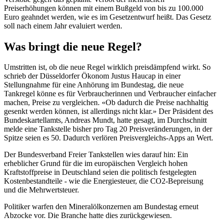
Preiserhöhungen können mit einem Bußgeld von bis zu 100.000
Euro geahndet werden, wie es im Gesetzentwurf heißt. Das Gesetz
soll nach einem Jahr evaluiert werden.
Was bringt die neue Regel?
Umstritten ist, ob die neue Regel wirklich preisdämpfend wirkt. So
schrieb der Düsseldorfer Ökonom Justus Haucap in einer
Stellungnahme für eine Anhörung im Bundestag, die neue
Tankregel könne es für Verbraucherinnen und Verbraucher einfacher
machen, Preise zu vergleichen. «Ob dadurch die Preise nachhaltig
gesenkt werden können, ist allerdings nicht klar.» Der Präsident des
Bundeskartellamts, Andreas Mundt, hatte gesagt, im Durchschnitt
melde eine Tankstelle bisher pro Tag 20 Preisveränderungen, in der
Spitze seien es 50. Dadurch verlören Preisvergleichs-Apps an Wert.
Der Bundesverband Freier Tankstellen wies darauf hin: Ein
erheblicher Grund für die im europäischen Vergleich hohen
Kraftstoffpreise in Deutschland seien die politisch festgelegten
Kostenbestandteile - wie die Energiesteuer, die CO2-Bepreisung
und die Mehrwertsteuer.
Politiker warfen den Mineralölkonzernen am Bundestag erneut
Abzocke vor. Die Branche hatte dies zurückgewiesen.