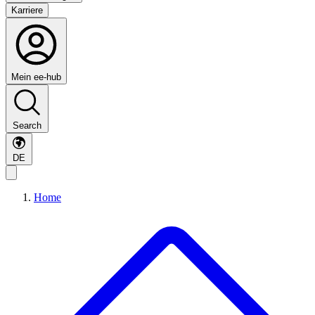
Karriere
Mein ee-hub
Search
DE
Home