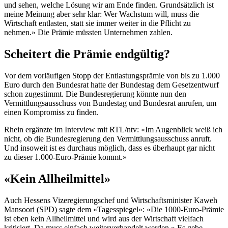
und sehen, welche Lösung wir am Ende finden. Grundsätzlich ist
meine Meinung aber sehr klar: Wer Wachstum will, muss die
Wirtschaft entlasten, statt sie immer weiter in die Pflicht zu
nehmen.» Die Prämie müssten Unternehmen zahlen.
Scheitert die Prämie endgültig?
Vor dem vorläufigen Stopp der Entlastungsprämie von bis zu 1.000
Euro durch den Bundesrat hatte der Bundestag dem Gesetzentwurf
schon zugestimmt. Die Bundesregierung könnte nun den
Vermittlungsausschuss von Bundestag und Bundesrat anrufen, um
einen Kompromiss zu finden.
Rhein ergänzte im Interview mit RTL/ntv: «Im Augenblick weiß ich
nicht, ob die Bundesregierung den Vermittlungsausschuss anruft.
Und insoweit ist es durchaus möglich, dass es überhaupt gar nicht
zu dieser 1.000-Euro-Prämie kommt.»
«Kein Allheilmittel»
Auch Hessens Vizeregierungschef und Wirtschaftsminister Kaweh
Mansoori (SPD) sagte dem «Tagesspiegel»: «Die 1000-Euro-Prämie
ist eben kein Allheilmittel und wird aus der Wirtschaft vielfach
kritisiert. Da muss einfach weiterverhandelt werden.» Es gebe