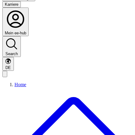
Karriere
Mein ee-hub
Search
DE
Home