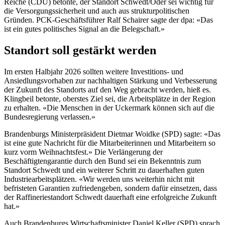
Reiche (CDU) betonte, der Standort Schwedt/Oder sei wichtig für
die Versorgungssicherheit und auch aus strukturpolitischen
Gründen. PCK-Geschäftsführer Ralf Schairer sagte der dpa: «Das
ist ein gutes politisches Signal an die Belegschaft.»
Standort soll gestärkt werden
Im ersten Halbjahr 2026 sollten weitere Investitions- und
Ansiedlungsvorhaben zur nachhaltigen Stärkung und Verbesserung
der Zukunft des Standorts auf den Weg gebracht werden, hieß es.
Klingbeil betonte, oberstes Ziel sei, die Arbeitsplätze in der Region
zu erhalten. «Die Menschen in der Uckermark können sich auf die
Bundesregierung verlassen.»
Brandenburgs Ministerpräsident Dietmar Woidke (SPD) sagte: «Das
ist eine gute Nachricht für die Mitarbeiterinnen und Mitarbeitern so
kurz vorm Weihnachtsfest.» Die Verlängerung der
Beschäftigtengarantie durch den Bund sei ein Bekenntnis zum
Standort Schwedt und ein weiterer Schritt zu dauerhaften guten
Industriearbeitsplätzen. «Wir werden uns weiterhin nicht mit
befristeten Garantien zufriedengeben, sondern dafür einsetzen, dass
der Raffineriestandort Schwedt dauerhaft eine erfolgreiche Zukunft
hat.»
Auch Brandenburgs Wirtschaftsminister Daniel Keller (SPD) sprach