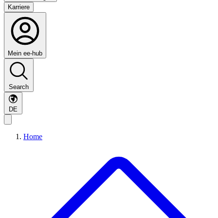
Karriere
Mein ee-hub
Search
DE
Home