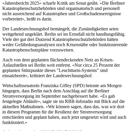
«Jahresbericht 2025» scharfe Kritik am Senat geübt. «Die Berliner
Katastrophenschutzbehörden sind organisatorisch und personell
nicht ausreichend auf Katastrophen und Großschadensereignisse
vorbereitet», heißt es darin.
Der Landesrechnungshof bemängelt, die Zuständigkeiten seien
weitgehend ungeklärt. Berlin sei im Ernstfall nicht handlungsfähig.
Viele der gut drei Dutzend Katastrophenschutzbehörden hätten
weder Gefährdungsanalysen noch Krisenstäbe oder funktionierende
Katastrophenschutzpläne vorzuweisen.
Auch von dem geplanten flächendeckenden Netz an Krisen-
Anlaufstellen sei Berlin weit entfernt. «Nur circa 25 Prozent der
geplanten Stützpunkte dieses "Leuchtturm-Systems" sind
einsatzbereit», kritisiert der Landesrechnungshof.
Wirtschaftssenatorin Franziska Giffey (SPD) betonte am Morgen
hingegen, dass Berlin nach dem Anschlag auf die Berliner
Stromversorgung im September nachgebessert habe. «Es gab
festgelegte Abläufe», sagte sie im RBB-Inforadio mit Blick auf die
aktuellen Maßnahmen. «Wir können sagen, dass das, was wir dort
in diesem Programm für die Resilienz der Stromversorgung
entschieden und geplant haben, auch jetzt umgesetzt wird und auch
funktioniert.»