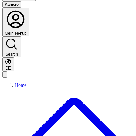
Karriere
Mein ee-hub
Search
DE
Home