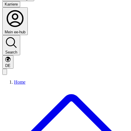
Karriere
Mein ee-hub
Search
DE
Home